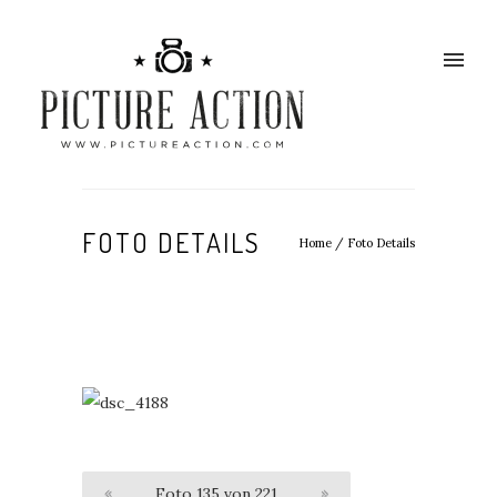
FOTO DETAILS
Home
/
Foto Details
«
Foto 135 von 221
»