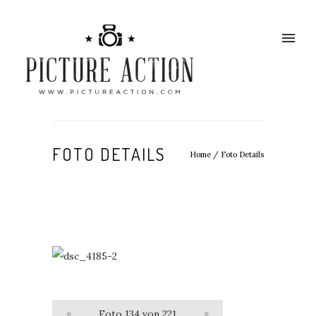
FOTO DETAILS
Home
/
Foto Details
«
Foto 134 von 221
»