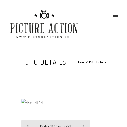
FOTO DETAILS
Home
/
Foto Details
«
Foto 108 von 221
»