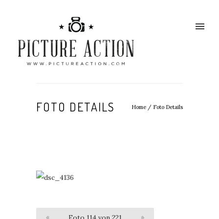
FOTO DETAILS
Home
/
Foto Details
«
Foto 114 von 221
»